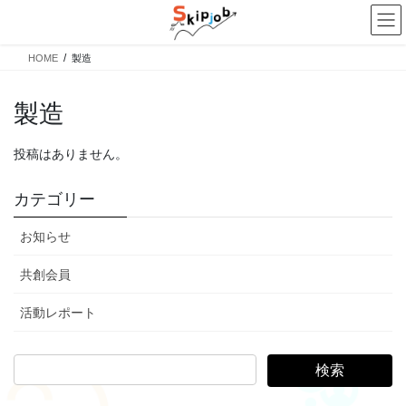
コ
ナ
ン
ビ
テ
ゲ
HOME
製造
ン
ー
ツ
シ
に
ョ
製造
移
ン
動
に
投稿はありません。
移
動
カテゴリー
お知らせ
共創会員
活動レポート